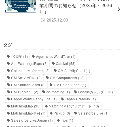
業期間のお知らせ（2025年～2026
年）
2025.12.03
タグ
10周年
(1)
AgentforceWorldTour
(1)
AppExchangeExpo
(8)
Calsket
(58)
Calsketアップデート
(8)
CM ActivityChart
(1)
CM ActivityPlus
(3)
CM Components
(12)
CM KanbanBoard
(2)
CM SalesFunnel
(1)
CM TileMenu
(2)
co-meeting
(1)
Googleカレンダー
(6)
Happy Work! Happy Life!
(1)
Japan Dreamin'
(1)
MatchingMap
(33)
MatchingMapアップデート
(10)
MatchingMap事例
(1)
Pickup
(3)
Salesforce Live
(1)
Salesforce Live:Japan
(1)
Tips
(1)