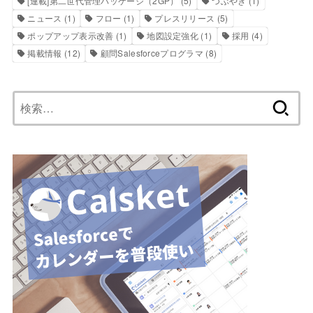
[連載]第二世代管理パッケージ（2GP）
(5)
つぶやき
(1)
ニュース
(1)
フロー
(1)
プレスリリース
(5)
ポップアップ表示改善
(1)
地図設定強化
(1)
採用
(4)
掲載情報
(12)
顧問Salesforceプログラマ
(8)
検
索: