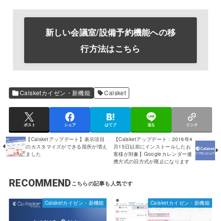
新しい会議室/設備予約機能への移
行方法はこちら
Calsketカイゼン・新機能
Calsket
ポスト
シェア
はてブ
送る
リンク
【Calsketアップデート】表示項目
【Calsketアップデート：2016年4
のカスタマイズができる箇所が増え
月15日以前にインストールしたお
ました
客様が対象】Googleカレンダー連
携方式の旧方式が廃止になります
RECOMMEND
Calsketカイゼン・新機能
Calsketカイゼン・新機能