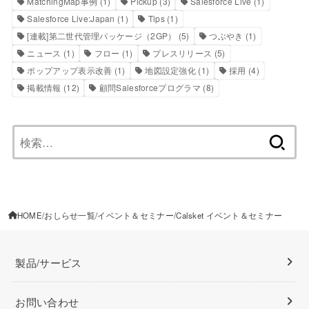
MatchingMap事例
(1)
Pickup
(3)
Salesforce Live
(1)
Salesforce Live:Japan
(1)
Tips
(1)
[連載]第二世代管理パッケージ（2GP）
(5)
つぶやき
(1)
ニュース
(1)
フロー
(1)
プレスリリース
(5)
ポップアップ表示改善
(1)
地図設定強化
(1)
採用
(4)
掲載情報
(12)
顧問Salesforceプログラマ
(8)
検
索:
HOME
おしらせ一覧
イベント＆セミナー
Calsket イベント＆セミナー
製品/サービス
お問い合わせ