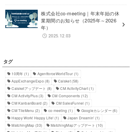
株式会社co-meeting｜年末年始の休
業期間のお知らせ（2025年～2026
年）
2025.12.03
タグ
10周年
(1)
AgentforceWorldTour
(1)
AppExchangeExpo
(8)
Calsket
(58)
Calsketアップデート
(8)
CM ActivityChart
(1)
CM ActivityPlus
(3)
CM Components
(12)
CM KanbanBoard
(2)
CM SalesFunnel
(1)
CM TileMenu
(2)
co-meeting
(1)
Googleカレンダー
(6)
Happy Work! Happy Life!
(1)
Japan Dreamin'
(1)
MatchingMap
(33)
MatchingMapアップデート
(10)