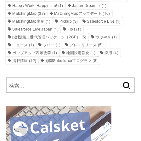
Happy Work! Happy Life!
(1)
Japan Dreamin'
(1)
MatchingMap
(33)
MatchingMapアップデート
(10)
MatchingMap事例
(1)
Pickup
(3)
Salesforce Live
(1)
Salesforce Live:Japan
(1)
Tips
(1)
[連載]第二世代管理パッケージ（2GP）
(5)
つぶやき
(1)
ニュース
(1)
フロー
(1)
プレスリリース
(5)
ポップアップ表示改善
(1)
地図設定強化
(1)
採用
(4)
掲載情報
(12)
顧問Salesforceプログラマ
(8)
検
索: