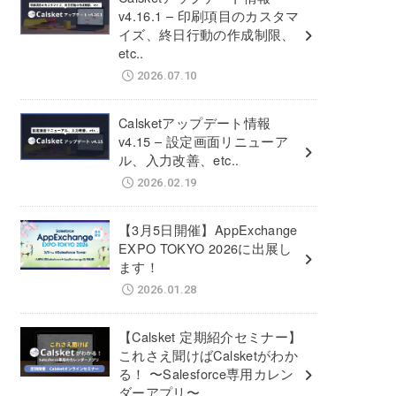
v4.16.1 – 印刷項目のカスタマ
イズ、終日行動の作成制限、
etc..
2026.07.10
Calsketアップデート情報
v4.15 – 設定画面リニューア
ル、入力改善、etc..
2026.02.19
【3月5日開催】AppExchange
EXPO TOKYO 2026に出展し
ます！
2026.01.28
【Calsket 定期紹介セミナー】
これさえ聞けばCalsketがわか
る！ 〜Salesforce専用カレン
ダーアプリ〜