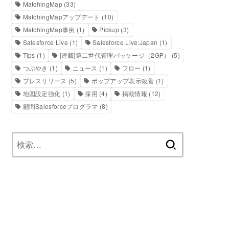
MatchingMap
(33)
MatchingMapアップデート
(10)
MatchingMap事例
(1)
Pickup
(3)
Salesforce Live
(1)
Salesforce Live:Japan
(1)
Tips
(1)
[連載]第二世代管理パッケージ（2GP）
(5)
つぶやき
(1)
ニュース
(1)
フロー
(1)
プレスリリース
(5)
ポップアップ表示改善
(1)
地図設定強化
(1)
採用
(4)
掲載情報
(12)
顧問Salesforceプログラマ
(8)
検
索: