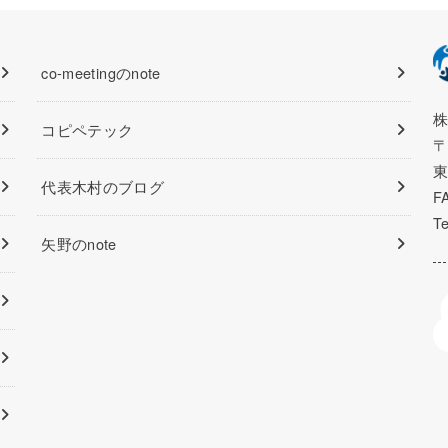
co-meetingのnote
株
コピペテック
〒
東
代表木村のブログ
F
Te
矢野のnote