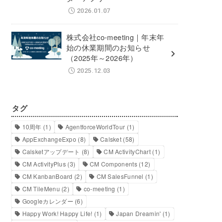
2026.01.07
株式会社co-meeting｜年末年
始の休業期間のお知らせ
（2025年～2026年）
2025.12.03
タグ
10周年
(1)
AgentforceWorldTour
(1)
AppExchangeExpo
(8)
Calsket
(58)
Calsketアップデート
(8)
CM ActivityChart
(1)
CM ActivityPlus
(3)
CM Components
(12)
CM KanbanBoard
(2)
CM SalesFunnel
(1)
CM TileMenu
(2)
co-meeting
(1)
Googleカレンダー
(6)
Happy Work! Happy Life!
(1)
Japan Dreamin'
(1)