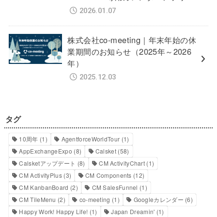
2026.01.07
株式会社co-meeting｜年末年始の休
業期間のお知らせ（2025年～2026
年）
2025.12.03
タグ
10周年
(1)
AgentforceWorldTour
(1)
AppExchangeExpo
(8)
Calsket
(58)
Calsketアップデート
(8)
CM ActivityChart
(1)
CM ActivityPlus
(3)
CM Components
(12)
CM KanbanBoard
(2)
CM SalesFunnel
(1)
CM TileMenu
(2)
co-meeting
(1)
Googleカレンダー
(6)
Happy Work! Happy Life!
(1)
Japan Dreamin'
(1)