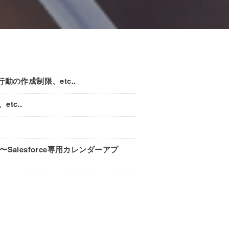
行動の作成制限、etc..
tc..
〜Salesforce専用カレンダーアプ