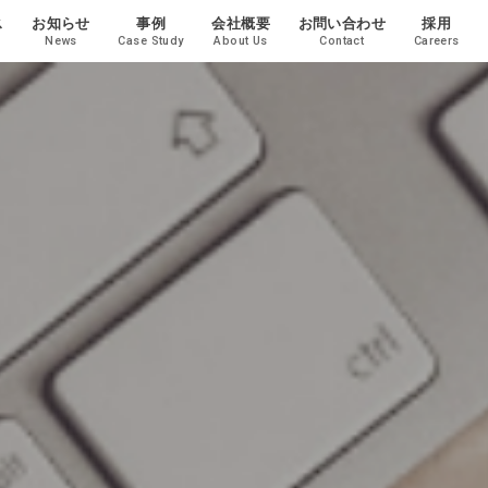
ス
お知らせ
事例
会社概要
お問い合わせ
採用
News
Case Study
About Us
Contact
Careers