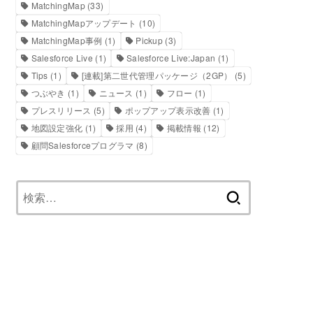
MatchingMap
(33)
MatchingMapアップデート
(10)
MatchingMap事例
(1)
Pickup
(3)
Salesforce Live
(1)
Salesforce Live:Japan
(1)
Tips
(1)
[連載]第二世代管理パッケージ（2GP）
(5)
つぶやき
(1)
ニュース
(1)
フロー
(1)
プレスリリース
(5)
ポップアップ表示改善
(1)
地図設定強化
(1)
採用
(4)
掲載情報
(12)
顧問Salesforceプログラマ
(8)
検
索: