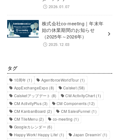
2026.01.07
株式会社co-meeting｜年末年
始の休業期間のお知らせ
（2025年～2026年）
2025.12.03
タグ
10周年
(1)
AgentforceWorldTour
(1)
AppExchangeExpo
(8)
Calsket
(58)
Calsketアップデート
(8)
CM ActivityChart
(1)
CM ActivityPlus
(3)
CM Components
(12)
CM KanbanBoard
(2)
CM SalesFunnel
(1)
CM TileMenu
(2)
co-meeting
(1)
Googleカレンダー
(6)
Happy Work! Happy Life!
(1)
Japan Dreamin'
(1)