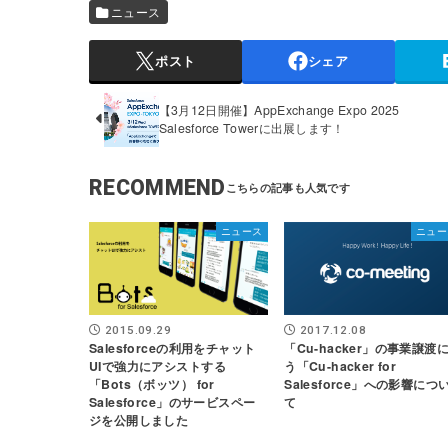
ニュース
ポスト
シェア
【3月12日開催】AppExchange Expo 2025
Salesforce Towerに出展します！
RECOMMEND
ニュース
ニュー
2017.12.08
2015.09.29
「Cu-hacker」の事業譲渡
Salesforceの利用をチャット
う「Cu-hacker for
UIで強力にアシストする
Salesforce」への影響につ
「Bots（ボッツ） for
て
Salesforce」のサービスペー
ジを公開しました