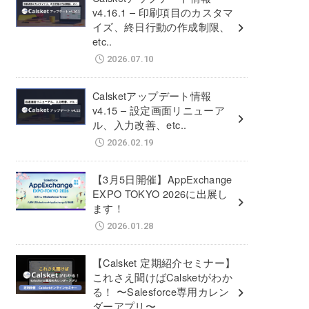
v4.16.1 – 印刷項目のカスタマ
イズ、終日行動の作成制限、
etc..
2026.07.10
Calsketアップデート情報
v4.15 – 設定画面リニューア
ル、入力改善、etc..
2026.02.19
【3月5日開催】AppExchange
EXPO TOKYO 2026に出展し
ます！
2026.01.28
【Calsket 定期紹介セミナー】
これさえ聞けばCalsketがわか
る！ 〜Salesforce専用カレン
ダーアプリ〜