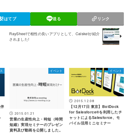
はてブ
送る
リンク
RaySheetで相性の良いアプリとして、Calsketが紹介
されました!
ス
イベント
イベント
2015.12.08
に伴
【12月17日 東京】BotDock
for Salesforce®を利用したチ
2015.01.21
い
ャットによるSalesforce、モ
営業の生産性向上・時短（時間
バイル活用ミニセミナー
短縮）実現セミナーのプレゼン
資料及び動画を公開しました。