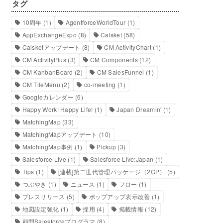
タグ
10周年
(1)
AgentforceWorldTour
(1)
AppExchangeExpo
(8)
Calsket
(58)
Calsketアップデート
(8)
CM ActivityChart
(1)
CM ActivityPlus
(3)
CM Components
(12)
CM KanbanBoard
(2)
CM SalesFunnel
(1)
CM TileMenu
(2)
co-meeting
(1)
Googleカレンダー
(6)
Happy Work! Happy Life!
(1)
Japan Dreamin'
(1)
MatchingMap
(33)
MatchingMapアップデート
(10)
MatchingMap事例
(1)
Pickup
(3)
Salesforce Live
(1)
Salesforce Live:Japan
(1)
Tips
(1)
[連載]第二世代管理パッケージ（2GP）
(5)
つぶやき
(1)
ニュース
(1)
フロー
(1)
プレスリリース
(5)
ポップアップ表示改善
(1)
地図設定強化
(1)
採用
(4)
掲載情報
(12)
顧問Salesforceプログラマ
(8)