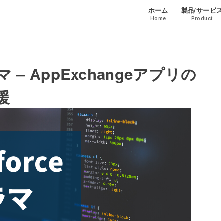
ホーム
製品/サービ
Home
Product
マ – AppExchangeアプリの
援