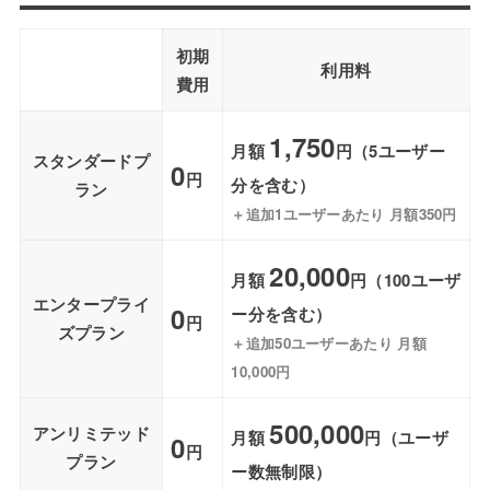
初期
利用料
費用
1,750
月額
円（5ユーザー
スタンダードプ
0
円
分を含む
）
ラン
＋追加1ユーザーあたり 月額350円
20,000
月額
円（100ユーザ
エンタープライ
0
ー
分を含む
）
円
ズプラン
＋追加50ユーザーあたり 月額
10,000円
500,000
アンリミテッド
月額
円（ユーザ
0
円
プラン
ー数無制限）