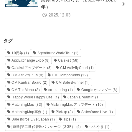
年）
2025.12.03
タグ
10周年
(1)
AgentforceWorldTour
(1)
AppExchangeExpo
(8)
Calsket
(58)
Calsketアップデート
(8)
CM ActivityChart
(1)
CM ActivityPlus
(3)
CM Components
(12)
CM KanbanBoard
(2)
CM SalesFunnel
(1)
CM TileMenu
(2)
co-meeting
(1)
Googleカレンダー
(6)
Happy Work! Happy Life!
(1)
Japan Dreamin'
(1)
MatchingMap
(33)
MatchingMapアップデート
(10)
MatchingMap事例
(1)
Pickup
(3)
Salesforce Live
(1)
Salesforce Live:Japan
(1)
Tips
(1)
[連載]第二世代管理パッケージ（2GP）
(5)
つぶやき
(1)