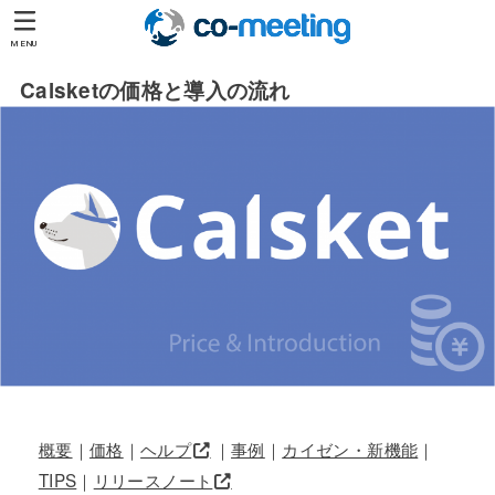
MENU
Calsketの価格と導入の流れ
概要
｜
価格
｜
ヘルプ
｜
事例
｜
カイゼン・新機能
｜
TIPS
｜
リリースノート