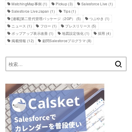
MatchingMap事例
(1)
Pickup
(3)
Salesforce Live
(1)
Salesforce Live:Japan
(1)
Tips
(1)
[連載]第二世代管理パッケージ（2GP）
(5)
つぶやき
(1)
ニュース
(1)
フロー
(1)
プレスリリース
(5)
ポップアップ表示改善
(1)
地図設定強化
(1)
採用
(4)
掲載情報
(12)
顧問Salesforceプログラマ
(8)
検
索: