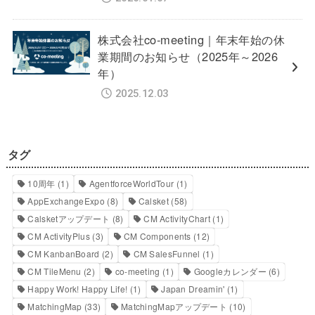
株式会社co-meeting｜年末年始の休
業期間のお知らせ（2025年～2026
年）
2025.12.03
タグ
10周年
(1)
AgentforceWorldTour
(1)
AppExchangeExpo
(8)
Calsket
(58)
Calsketアップデート
(8)
CM ActivityChart
(1)
CM ActivityPlus
(3)
CM Components
(12)
CM KanbanBoard
(2)
CM SalesFunnel
(1)
CM TileMenu
(2)
co-meeting
(1)
Googleカレンダー
(6)
Happy Work! Happy Life!
(1)
Japan Dreamin'
(1)
MatchingMap
(33)
MatchingMapアップデート
(10)