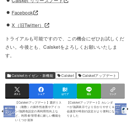
Calsket リリースノート
Facebook
X（旧Twitter）
トライアルも可能ですので、この機会にぜひお試しくだ
さい。今後とも、Calsketをよろしくお願いいたしま
す。
Calsketカイゼン・新機能
Calsket
Calsketアップデート
ポスト
シェア
はてブ
送る
リンク
【Calsketアップデート】選択リス
【Calsketアップデート】カレンダ
ト（複数）の操作性改善やアイコ
ーが強調表示でより分かりやすく＆
ン/強調色設定の再利用性向上な
会議室や時刻の設定がより便利にな
ど、利用者/管理者に嬉しい機能を
りました
いくつか追加