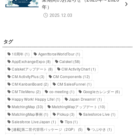
年）
2025.12.03
タグ
10周年
(1)
AgentforceWorldTour
(1)
AppExchangeExpo
(8)
Calsket
(58)
Calsketアップデート
(8)
CM ActivityChart
(1)
CM ActivityPlus
(3)
CM Components
(12)
CM KanbanBoard
(2)
CM SalesFunnel
(1)
CM TileMenu
(2)
co-meeting
(1)
Googleカレンダー
(6)
Happy Work! Happy Life!
(1)
Japan Dreamin'
(1)
MatchingMap
(33)
MatchingMapアップデート
(10)
MatchingMap事例
(1)
Pickup
(3)
Salesforce Live
(1)
Salesforce Live:Japan
(1)
Tips
(1)
[連載]第二世代管理パッケージ（2GP）
(5)
つぶやき
(1)