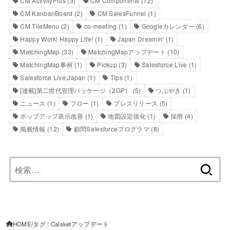
CM ActivityPlus
(3)
CM Components
(12)
CM KanbanBoard
(2)
CM SalesFunnel
(1)
CM TileMenu
(2)
co-meeting
(1)
Googleカレンダー
(6)
Happy Work! Happy Life!
(1)
Japan Dreamin'
(1)
MatchingMap
(33)
MatchingMapアップデート
(10)
MatchingMap事例
(1)
Pickup
(3)
Salesforce Live
(1)
Salesforce Live:Japan
(1)
Tips
(1)
[連載]第二世代管理パッケージ（2GP）
(5)
つぶやき
(1)
ニュース
(1)
フロー
(1)
プレスリリース
(5)
ポップアップ表示改善
(1)
地図設定強化
(1)
採用
(4)
掲載情報
(12)
顧問Salesforceプログラマ
(8)
検
索:
HOME
タグ : Calsketアップデート