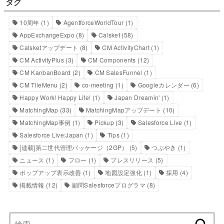
タグ
10周年
(1)
AgentforceWorldTour
(1)
AppExchangeExpo
(8)
Calsket
(58)
Calsketアップデート
(8)
CM ActivityChart
(1)
CM ActivityPlus
(3)
CM Components
(12)
CM KanbanBoard
(2)
CM SalesFunnel
(1)
CM TileMenu
(2)
co-meeting
(1)
Googleカレンダー
(6)
Happy Work! Happy Life!
(1)
Japan Dreamin'
(1)
MatchingMap
(33)
MatchingMapアップデート
(10)
MatchingMap事例
(1)
Pickup
(3)
Salesforce Live
(1)
Salesforce Live:Japan
(1)
Tips
(1)
[連載]第二世代管理パッケージ（2GP）
(5)
つぶやき
(1)
ニュース
(1)
フロー
(1)
プレスリリース
(5)
ポップアップ表示改善
(1)
地図設定強化
(1)
採用
(4)
掲載情報
(12)
顧問Salesforceプログラマ
(8)
検