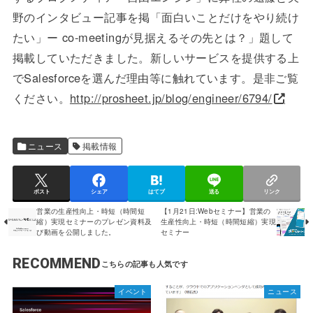
野のインタビュー記事を掲「面白いことだけをやり続け
たい」ー co-meetingが見据えるその先とは？」題して
掲載していただきました。新しいサービスを提供する上
でSalesforceを選んだ理由等に触れています。是非ご覧
ください。
http://prosheet.jp/blog/engineer/6794/
ニュース
掲載情報
ポスト
シェア
はてブ
送る
リンク
営業の生産性向上・時短（時間短
【1月21日:Webセミナー】営業の
縮）実現セミナーのプレゼン資料及
生産性向上・時短（時間短縮）実現
び動画を公開しました。
セミナー
RECOMMEND
イベント
ニュース