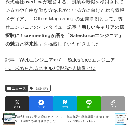
株式会社overflowが運営する、副業や転職を検討されて
いる方や自由な働き方を求めている方に向けた総合情報
メディア、「Offers Magazine」の企業事例として、弊
社エンジニアのインタビュー記事「
新しいキャリアの選
択肢に！co-meetingが語る「Salesforceエンジニア」
の魅力と将来性
」を掲載していただきました。
記事；
Webエンジニアから「Salesforceエンジニア」
へ。求められるスキルと理想の人物像とは
ニュース
掲載情報
ポスト
シェア
はてブ
送る
リンク
RaySheetで相性の良いアプリとし
年末年始の休業期間のお知らせ
て、Calsketが紹介されました!
（2023年～2024年）