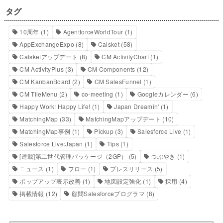
タグ
10周年
(1)
AgentforceWorldTour
(1)
AppExchangeExpo
(8)
Calsket
(58)
Calsketアップデート
(8)
CM ActivityChart
(1)
CM ActivityPlus
(3)
CM Components
(12)
CM KanbanBoard
(2)
CM SalesFunnel
(1)
CM TileMenu
(2)
co-meeting
(1)
Googleカレンダー
(6)
Happy Work! Happy Life!
(1)
Japan Dreamin'
(1)
MatchingMap
(33)
MatchingMapアップデート
(10)
MatchingMap事例
(1)
Pickup
(3)
Salesforce Live
(1)
Salesforce Live:Japan
(1)
Tips
(1)
[連載]第二世代管理パッケージ（2GP）
(5)
つぶやき
(1)
ニュース
(1)
フロー
(1)
プレスリリース
(5)
ポップアップ表示改善
(1)
地図設定強化
(1)
採用
(4)
掲載情報
(12)
顧問Salesforceプログラマ
(8)