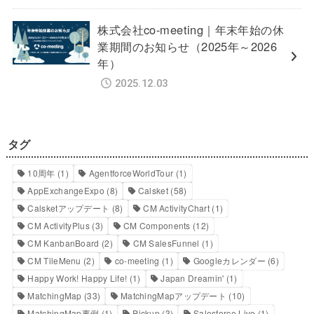
株式会社co-meeting｜年末年始の休
業期間のお知らせ（2025年～2026
年）
2025.12.03
タグ
10周年
(1)
AgentforceWorldTour
(1)
AppExchangeExpo
(8)
Calsket
(58)
Calsketアップデート
(8)
CM ActivityChart
(1)
CM ActivityPlus
(3)
CM Components
(12)
CM KanbanBoard
(2)
CM SalesFunnel
(1)
CM TileMenu
(2)
co-meeting
(1)
Googleカレンダー
(6)
Happy Work! Happy Life!
(1)
Japan Dreamin'
(1)
MatchingMap
(33)
MatchingMapアップデート
(10)
MatchingMap事例
(1)
Pickup
(3)
Salesforce Live
(1)