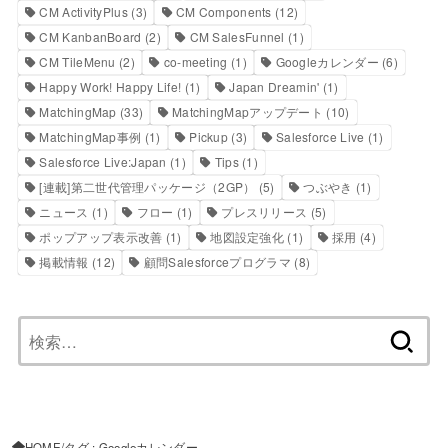
CM ActivityPlus
(3)
CM Components
(12)
CM KanbanBoard
(2)
CM SalesFunnel
(1)
CM TileMenu
(2)
co-meeting
(1)
Googleカレンダー
(6)
Happy Work! Happy Life!
(1)
Japan Dreamin'
(1)
MatchingMap
(33)
MatchingMapアップデート
(10)
MatchingMap事例
(1)
Pickup
(3)
Salesforce Live
(1)
Salesforce Live:Japan
(1)
Tips
(1)
[連載]第二世代管理パッケージ（2GP）
(5)
つぶやき
(1)
ニュース
(1)
フロー
(1)
プレスリリース
(5)
ポップアップ表示改善
(1)
地図設定強化
(1)
採用
(4)
掲載情報
(12)
顧問Salesforceプログラマ
(8)
検
索:
HOME
タグ : Googleカレンダー