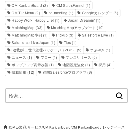
CM KanbanBoard
(2)
CM SalesFunnel
(1)
CM TileMenu
(2)
co-meeting
(1)
Googleカレンダー
(6)
Happy Work! Happy Life!
(1)
Japan Dreamin'
(1)
MatchingMap
(33)
MatchingMapアップデート
(10)
MatchingMap事例
(1)
Pickup
(3)
Salesforce Live
(1)
Salesforce Live:Japan
(1)
Tips
(1)
[連載]第二世代管理パッケージ（2GP）
(5)
つぶやき
(1)
ニュース
(1)
フロー
(1)
プレスリリース
(5)
ポップアップ表示改善
(1)
地図設定強化
(1)
採用
(4)
掲載情報
(12)
顧問Salesforceプログラマ
(8)
検
索:
HOME
製品/サービス
CM KanbanBoard
CM KanbanBoardナレッジベース