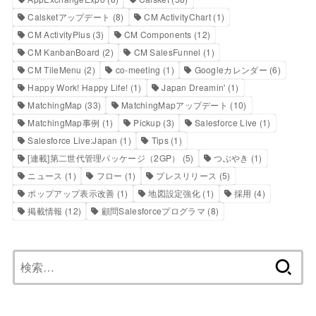
Calsketアップデート
(8)
CM ActivityChart
(1)
CM ActivityPlus
(3)
CM Components
(12)
CM KanbanBoard
(2)
CM SalesFunnel
(1)
CM TileMenu
(2)
co-meeting
(1)
Googleカレンダー
(6)
Happy Work! Happy Life!
(1)
Japan Dreamin'
(1)
MatchingMap
(33)
MatchingMapアップデート
(10)
MatchingMap事例
(1)
Pickup
(3)
Salesforce Live
(1)
Salesforce Live:Japan
(1)
Tips
(1)
[連載]第二世代管理パッケージ（2GP）
(5)
つぶやき
(1)
ニュース
(1)
フロー
(1)
プレスリリース
(5)
ポップアップ表示改善
(1)
地図設定強化
(1)
採用
(4)
掲載情報
(12)
顧問Salesforceプログラマ
(8)
検
索: