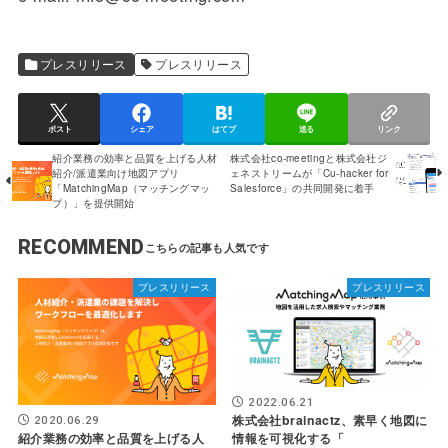
プレスリリース
プレスリリース
ポスト
シェア
はてブ
送る
リンク
紹介業務の効率と品質を上げる人材
株式会社co-meetingと株式会社ジ
紹介/派遣業向け地図アプリ
ェネストリームが「Cu-hacker for
「MatchingMap（マッチングマッ
Salesforce」の共同開発に着手
プ）」を提供開始
RECOMMEND
プレスリリース
プレスリリース
2022.06.21
株式会社brainactz、素早く地図に
2020.06.29
紹介業務の効率と品質を上げる人
情報を可視化する「