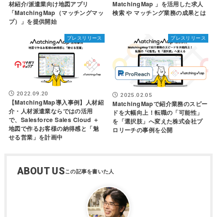
材紹介/派遣業向け地図アプリ
MatchingMap 」を活用した求人
「MatchingMap（マッチングマッ
検索 や マッチング業務の成果とは
プ）」を提供開始
プレスリリース
プレスリリース
2022.09.20
2025.02.05
【MatchingMap導入事例】人材紹
MatchingMapで紹介業務のスピー
介・人材派遣業ならではの活用
ドを大幅向上！転職の「可能性」
で、Salesforce Sales Cloud ＋
を「選択肢」へ変えた株式会社プ
地図で作るお客様の納得感と「魅
ロリーチの事例を公開
せる営業」を計画中
ABOUT US