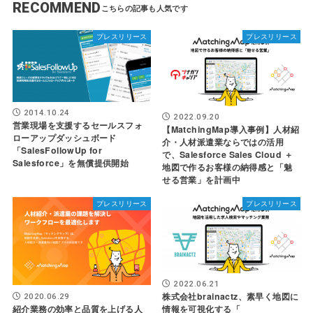
RECOMMEND
プレスリリース
プレスリリース
2014.10.24
2022.09.20
営業現場を支援するセールスフォ
【MatchingMap導入事例】人材紹
ローアップダッシュボード
介・人材派遣業ならではの活用
「SalesFollowUp for
で、Salesforce Sales Cloud ＋
Salesforce」を無償提供開始
地図で作るお客様の納得感と「魅
せる営業」を計画中
プレスリリース
プレスリリース
2022.06.21
株式会社brainactz、素早く地図に
2020.06.29
紹介業務の効率と品質を上げる人
情報を可視化する「