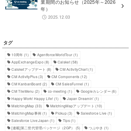
業期間のお知らせ（2025年～2026
年）
2025.12.03
タグ
10周年
(1)
AgentforceWorldTour
(1)
AppExchangeExpo
(8)
Calsket
(58)
Calsketアップデート
(8)
CM ActivityChart
(1)
CM ActivityPlus
(3)
CM Components
(12)
CM KanbanBoard
(2)
CM SalesFunnel
(1)
CM TileMenu
(2)
co-meeting
(1)
Googleカレンダー
(6)
Happy Work! Happy Life!
(1)
Japan Dreamin'
(1)
MatchingMap
(33)
MatchingMapアップデート
(10)
MatchingMap事例
(1)
Pickup
(3)
Salesforce Live
(1)
Salesforce Live:Japan
(1)
Tips
(1)
[連載]第二世代管理パッケージ（2GP）
(5)
つぶやき
(1)