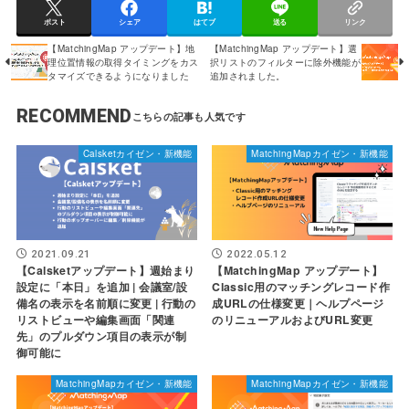
ポスト
シェア
はてブ
送る
リンク
【MatchingMap アップデート】地
【MatchingMap アップデート】選
理位置情報の取得タイミングをカス
択リストのフィルターに除外機能が
タマイズできるようになりました
追加されました。
RECOMMEND
Calsketカイゼン・新機能
MatchingMapカイゼン・新機能
2021.09.21
2022.05.12
【Calsketアップデート】週始まり
【MatchingMap アップデート】
設定に「本日」を追加 | 会議室/設
Classic用のマッチングレコード作
備名の表示を名前順に変更 | 行動の
成URLの仕様変更｜ヘルプページ
リストビューや編集画面「関連
のリニューアルおよびURL変更
先」のプルダウン項目の表示が制
御可能に
MatchingMapカイゼン・新機能
MatchingMapカイゼン・新機能