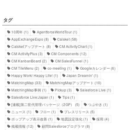
タグ
10周年
(1)
AgentforceWorldTour
(1)
AppExchangeExpo
(8)
Calsket
(58)
Calsketアップデート
(8)
CM ActivityChart
(1)
CM ActivityPlus
(3)
CM Components
(12)
CM KanbanBoard
(2)
CM SalesFunnel
(1)
CM TileMenu
(2)
co-meeting
(1)
Googleカレンダー
(6)
Happy Work! Happy Life!
(1)
Japan Dreamin'
(1)
MatchingMap
(33)
MatchingMapアップデート
(10)
MatchingMap事例
(1)
Pickup
(3)
Salesforce Live
(1)
Salesforce Live:Japan
(1)
Tips
(1)
[連載]第二世代管理パッケージ（2GP）
(5)
つぶやき
(1)
ニュース
(1)
フロー
(1)
プレスリリース
(5)
ポップアップ表示改善
(1)
地図設定強化
(1)
採用
(4)
掲載情報
(12)
顧問Salesforceプログラマ
(8)