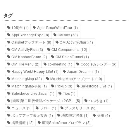
タグ
10周年
(1)
AgentforceWorldTour
(1)
AppExchangeExpo
(8)
Calsket
(58)
Calsketアップデート
(8)
CM ActivityChart
(1)
CM ActivityPlus
(3)
CM Components
(12)
CM KanbanBoard
(2)
CM SalesFunnel
(1)
CM TileMenu
(2)
co-meeting
(1)
Googleカレンダー
(6)
Happy Work! Happy Life!
(1)
Japan Dreamin'
(1)
MatchingMap
(33)
MatchingMapアップデート
(10)
MatchingMap事例
(1)
Pickup
(3)
Salesforce Live
(1)
Salesforce Live:Japan
(1)
Tips
(1)
[連載]第二世代管理パッケージ（2GP）
(5)
つぶやき
(1)
ニュース
(1)
フロー
(1)
プレスリリース
(5)
ポップアップ表示改善
(1)
地図設定強化
(1)
採用
(4)
掲載情報
(12)
顧問Salesforceプログラマ
(8)