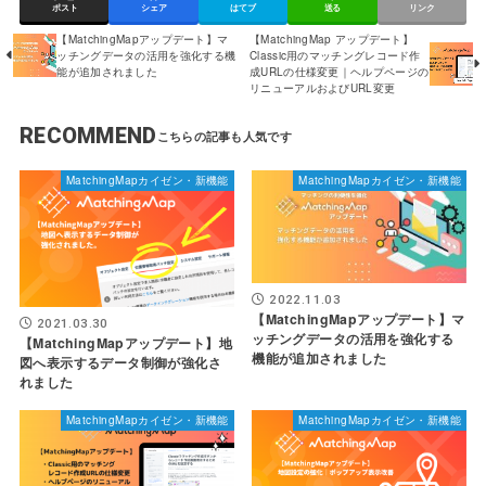
ポスト
シェア
はてブ
送る
リンク
【MatchingMapアップデート】マ
【MatchingMap アップデート】
ッチングデータの活用を強化する機
Classic用のマッチングレコード作
能が追加されました
成URLの仕様変更｜ヘルプページの
リニューアルおよびURL変更
RECOMMEND
MatchingMapカイゼン・新機能
MatchingMapカイゼン・新機能
2022.11.03
【MatchingMapアップデート】マ
2021.03.30
ッチングデータの活用を強化する
【MatchingMapアップデート】地
機能が追加されました
図へ表示するデータ制御が強化さ
れました
MatchingMapカイゼン・新機能
MatchingMapカイゼン・新機能