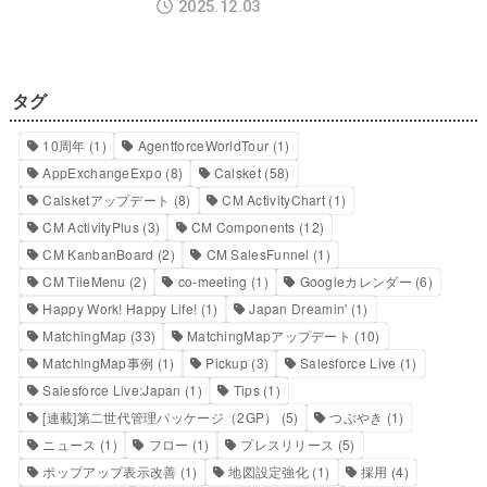
2025.12.03
タグ
10周年
(1)
AgentforceWorldTour
(1)
AppExchangeExpo
(8)
Calsket
(58)
Calsketアップデート
(8)
CM ActivityChart
(1)
CM ActivityPlus
(3)
CM Components
(12)
CM KanbanBoard
(2)
CM SalesFunnel
(1)
CM TileMenu
(2)
co-meeting
(1)
Googleカレンダー
(6)
Happy Work! Happy Life!
(1)
Japan Dreamin'
(1)
MatchingMap
(33)
MatchingMapアップデート
(10)
MatchingMap事例
(1)
Pickup
(3)
Salesforce Live
(1)
Salesforce Live:Japan
(1)
Tips
(1)
[連載]第二世代管理パッケージ（2GP）
(5)
つぶやき
(1)
ニュース
(1)
フロー
(1)
プレスリリース
(5)
ポップアップ表示改善
(1)
地図設定強化
(1)
採用
(4)