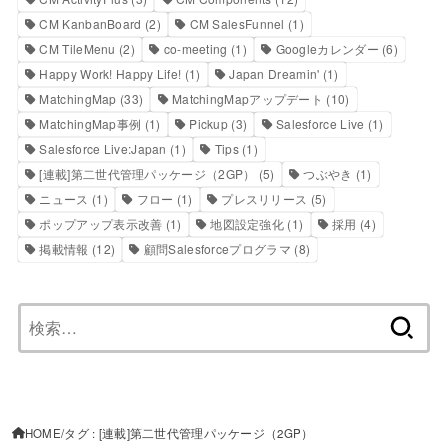
CM KanbanBoard
(2)
CM SalesFunnel
(1)
CM TileMenu
(2)
co-meeting
(1)
Googleカレンダー
(6)
Happy Work! Happy Life!
(1)
Japan Dreamin'
(1)
MatchingMap
(33)
MatchingMapアップデート
(10)
MatchingMap事例
(1)
Pickup
(3)
Salesforce Live
(1)
Salesforce Live:Japan
(1)
Tips
(1)
[連載]第二世代管理パッケージ（2GP）
(5)
つぶやき
(1)
ニュース
(1)
フロー
(1)
プレスリリース
(5)
ポップアップ表示改善
(1)
地図設定強化
(1)
採用
(4)
掲載情報
(12)
顧問Salesforceプログラマ
(8)
検
索:
HOME
タグ : [連載]第二世代管理パッケージ（2GP）