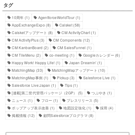
タグ
10周年
(1)
AgentforceWorldTour
(1)
AppExchangeExpo
(8)
Calsket
(58)
Calsketアップデート
(8)
CM ActivityChart
(1)
CM ActivityPlus
(3)
CM Components
(12)
CM KanbanBoard
(2)
CM SalesFunnel
(1)
CM TileMenu
(2)
co-meeting
(1)
Googleカレンダー
(6)
Happy Work! Happy Life!
(1)
Japan Dreamin'
(1)
MatchingMap
(33)
MatchingMapアップデート
(10)
MatchingMap事例
(1)
Pickup
(3)
Salesforce Live
(1)
Salesforce Live:Japan
(1)
Tips
(1)
[連載]第二世代管理パッケージ（2GP）
(5)
つぶやき
(1)
ニュース
(1)
フロー
(1)
プレスリリース
(5)
ポップアップ表示改善
(1)
地図設定強化
(1)
採用
(4)
掲載情報
(12)
顧問Salesforceプログラマ
(8)