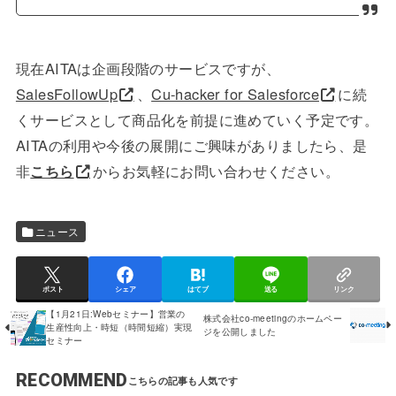
現在AITAは企画段階のサービスですが、
SalesFollowUp
、
Cu-hacker for Salesforce
に続
くサービスとして商品化を前提に進めていく予定です。
AITAの利用や今後の展開にご興味がありましたら、是
非
こちら
からお気軽にお問い合わせください。
ニュース
ポスト
シェア
はてブ
送る
リンク
【1月21日:Webセミナー】営業の
株式会社co-meetingのホームペー
生産性向上・時短（時間短縮）実現
ジを公開しました
セミナー
RECOMMEND