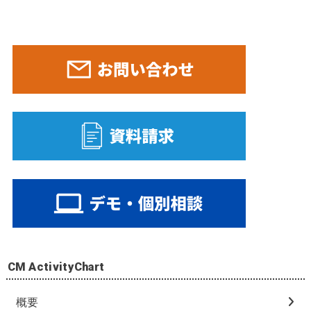
CM ActivityChart
概要