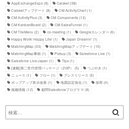
AppExchangeExpo
(8)
Calsket
(58)
Calsketアップデート
(8)
CM ActivityChart
(1)
CM ActivityPlus
(3)
CM Components
(12)
CM KanbanBoard
(2)
CM SalesFunnel
(1)
CM TileMenu
(2)
co-meeting
(1)
Googleカレンダー
(6)
Happy Work! Happy Life!
(1)
Japan Dreamin'
(1)
MatchingMap
(33)
MatchingMapアップデート
(10)
MatchingMap事例
(1)
Pickup
(3)
Salesforce Live
(1)
Salesforce Live:Japan
(1)
Tips
(1)
[連載]第二世代管理パッケージ（2GP）
(5)
つぶやき
(1)
ニュース
(1)
フロー
(1)
プレスリリース
(5)
ポップアップ表示改善
(1)
地図設定強化
(1)
採用
(4)
掲載情報
(12)
顧問Salesforceプログラマ
(8)
検
索: