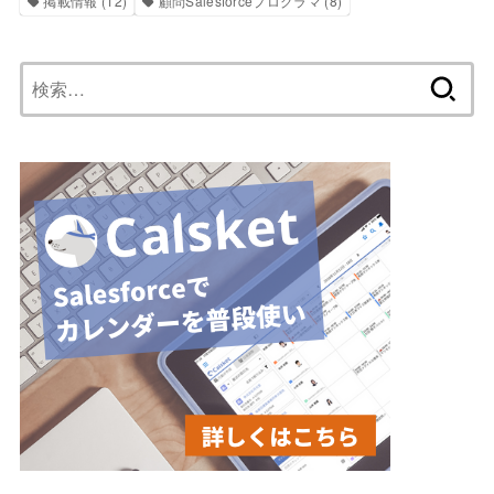
掲載情報
(12)
顧問Salesforceプログラマ
(8)
検
索: