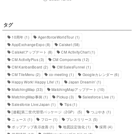
タグ
10周年
(1)
AgentforceWorldTour
(1)
AppExchangeExpo
(8)
Calsket
(58)
Calsketアップデート
(8)
CM ActivityChart
(1)
CM ActivityPlus
(3)
CM Components
(12)
CM KanbanBoard
(2)
CM SalesFunnel
(1)
CM TileMenu
(2)
co-meeting
(1)
Googleカレンダー
(6)
Happy Work! Happy Life!
(1)
Japan Dreamin'
(1)
MatchingMap
(33)
MatchingMapアップデート
(10)
MatchingMap事例
(1)
Pickup
(3)
Salesforce Live
(1)
Salesforce Live:Japan
(1)
Tips
(1)
[連載]第二世代管理パッケージ（2GP）
(5)
つぶやき
(1)
ニュース
(1)
フロー
(1)
プレスリリース
(5)
ポップアップ表示改善
(1)
地図設定強化
(1)
採用
(4)