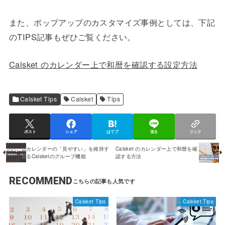
また、ポップアップのカスタマイズ事例としては、下記
のTIPS記事もぜひご覧ください。
Calsket のカレンダー上で和暦を確認する設定方法
Calsket Tips
Calsket
Tips
ポスト
シェア
はてブ
送る
リンク
カレンダーの「見やすい」を維持す
Calsket のカレンダー上で和暦を確
るCalsketのグループ機能
認する方法
RECOMMEND
Calsket Tips
Calsket Tips