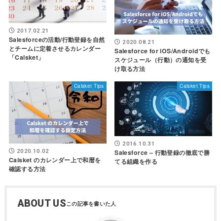
2017.02.21
Salesforceの活動/行動登録を自然
2020.08.21
とチームに定着させるカレンダー
Salesforce for iOS/Androidでも
「Calsket」
スケジュール（行動）の通知を受
け取る方法
Calsket Tips
Calsket Tips
2016.10.31
2020.10.02
Salesforce – 行動登録の徹底で勝
Calsket のカレンダー上で和暦を
てる組織を作る
確認する方法
ABOUT US