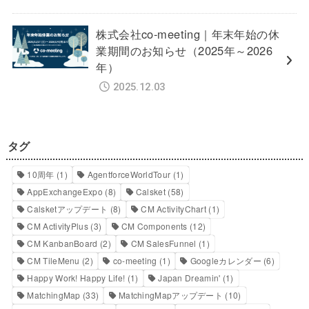
株式会社co-meeting｜年末年始の休
業期間のお知らせ（2025年～2026
年）
2025.12.03
タグ
10周年
(1)
AgentforceWorldTour
(1)
AppExchangeExpo
(8)
Calsket
(58)
Calsketアップデート
(8)
CM ActivityChart
(1)
CM ActivityPlus
(3)
CM Components
(12)
CM KanbanBoard
(2)
CM SalesFunnel
(1)
CM TileMenu
(2)
co-meeting
(1)
Googleカレンダー
(6)
Happy Work! Happy Life!
(1)
Japan Dreamin'
(1)
MatchingMap
(33)
MatchingMapアップデート
(10)