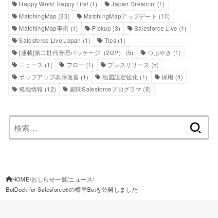
Happy Work! Happy Life!
(1)
Japan Dreamin'
(1)
MatchingMap
(33)
MatchingMapアップデート
(10)
MatchingMap事例
(1)
Pickup
(3)
Salesforce Live
(1)
Salesforce Live:Japan
(1)
Tips
(1)
[連載]第二世代管理パッケージ（2GP）
(5)
つぶやき
(1)
ニュース
(1)
フロー
(1)
プレスリリース
(5)
ポップアップ表示改善
(1)
地図設定強化
(1)
採用
(4)
掲載情報
(12)
顧問Salesforceプログラマ
(8)
検
索:
HOME
おしらせ一覧
ニュース
BotDock for Salesforce®の標準Botを公開しました