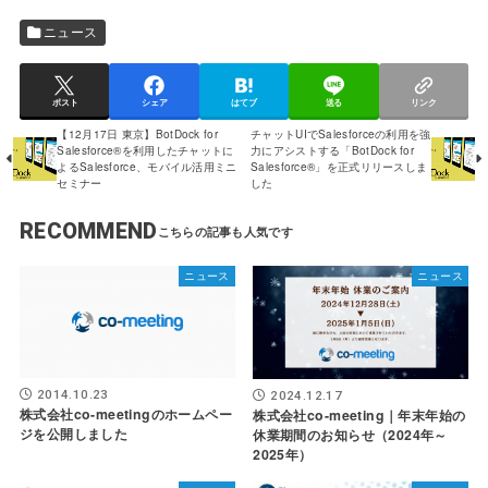
ニュース
ポスト
シェア
はてブ
送る
リンク
【12月17日 東京】BotDock for
チャットUIでSalesforceの利用を強
Salesforce®を利用したチャットに
力にアシストする「BotDock for
よるSalesforce、モバイル活用ミニ
Salesforce®」を正式リリースしま
セミナー
した
RECOMMEND
ニュース
ニュース
2014.10.23
2024.12.17
株式会社co-meetingのホームペー
株式会社co-meeting｜年末年始の
ジを公開しました
休業期間のお知らせ（2024年～
2025年）